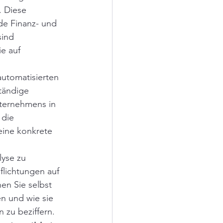
. Diese 
de Finanz- und 
ind 
e auf 
automatisierten 
tändige 
ternehmens in 
die 
ine konkrete 
lyse zu 
lichtungen auf 
en Sie selbst 
n und wie sie 
 zu beziffern.