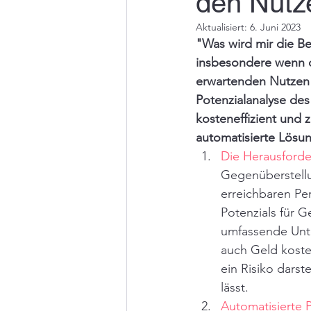
den Nutz
Aktualisiert:
6. Juni 2023
"Was wird mir die Be
insbesondere wenn di
erwartenden Nutzen d
Potenzialanalyse d
kosteneffizient und 
automatisierte Lösun
Die Herausforde
Gegenüberstell
erreichbaren Pe
Potenzials für G
umfassende Unt
auch Geld koste
ein Risiko darst
lässt.
Automatisierte 