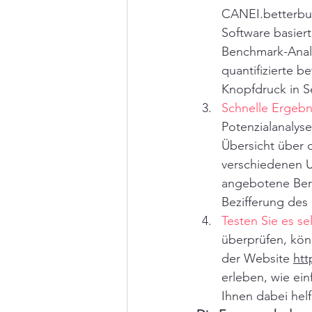
CANEI.betterbus
Software basier
Benchmark-Anal
quantifizierte b
Knopfdruck in S
Schnelle Ergebn
Potenzialanalyse
Übersicht über 
verschiedenen U
angebotene Ber
Bezifferung des
Testen Sie es se
überprüfen, kön
der Website 
htt
erleben, wie ein
Ihnen dabei hel