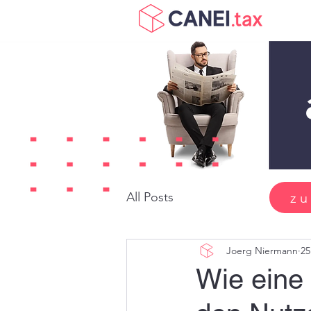
All Posts
zu
Joerg Niermann
25
Wie eine 