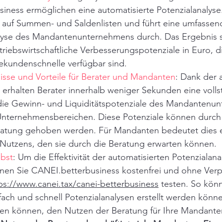
iness ermöglichen eine automatisierte Potenzialanalyse
t auf Summen- und Saldenlisten und führt eine umfassen
yse des Mandantenunternehmens durch. Das Ergebnis s
etriebswirtschaftliche Verbesserungspotenziale in Euro, di
ekundenschnelle verfügbar sind.
isse und Vorteile für Berater und Mandanten
: Dank der 
 erhalten Berater innerhalb weniger Sekunden eine volls
die Gewinn- und Liquiditätspotenziale des Mandantenun
nternehmensbereichen. Diese Potenziale können durch 
atung gehoben werden. Für Mandanten bedeutet dies e
 Nutzens, den sie durch die Beratung erwarten können.
lbst
: Um die Effektivität der automatisierten Potenzialana
nen Sie CANEI.betterbusiness kostenfrei und ohne Verpf
ps://www.canei.tax/canei-betterbusiness
 testen. So könn
fach und schnell Potenzialanalysen erstellt werden könne
fen können, den Nutzen der Beratung für Ihre Mandanten