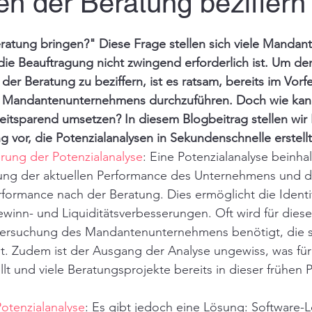
en der Beratung beziffern
ratung bringen?" Diese Frage stellen sich viele Mandant
e Beauftragung nicht zwingend erforderlich ist. Um den
er Beratung zu beziffern, ist es ratsam, bereits im Vorfe
es Mandantenunternehmens durchzuführen. Doch wie kan
zeitsparend umsetzen? In diesem Blogbeitrag stellen wir 
g vor, die Potenzialanalysen in Sekundenschnelle erstellt
rung der Potenzialanalyse
: Eine Potenzialanalyse beinhal
ung der aktuellen Performance des Unternehmens und d
rformance nach der Beratung. Dies ermöglicht die Identi
ewinn- und Liquiditätsverbesserungen. Oft wird für diese
ersuchung des Mandantenunternehmens benötigt, die so
t. Zudem ist der Ausgang der Analyse ungewiss, was fü
ellt und viele Beratungsprojekte bereits in dieser frühen 
Potenzialanalyse
: Es gibt jedoch eine Lösung: Software-