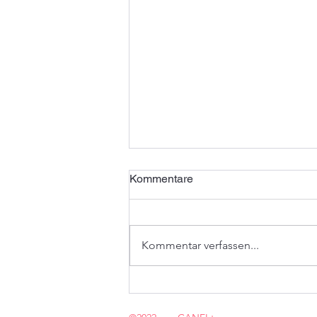
Kommentare
Kommentar verfassen...
KI in der Steuerberatung |
Deutschland vs USA