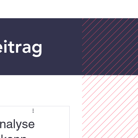
itrag
analyse