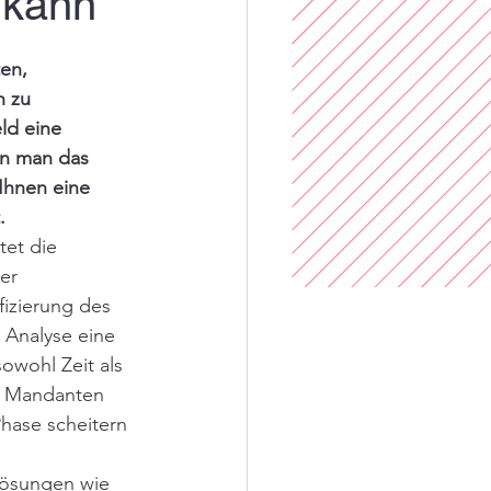
 kann
en, 
 zu 
ld eine 
n man das 
Ihnen eine 
.
tet die 
er 
fizierung des 
 Analyse eine 
wohl Zeit als 
r Mandanten 
Phase scheitern 
Lösungen wie 